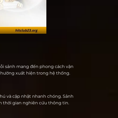
Mỗi sảnh mang đến phong cách vận
 thường xuất hiện trong hệ thống.
hú và cập nhật nhanh chóng. Sảnh
m thời gian nghiên cứu thông tin.