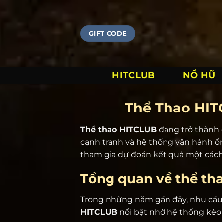
Bỏ
qua
nội
GIFT CODE
dung
HITCLUB
NỔ HŨ
Thể Thao HIT
Thể thao HITCLUB
đang trở thành 
cạnh tranh và hệ thống vận hành ổn
tham gia dự đoán kết quả một cách
Tổng quan về thể th
Trong những năm gần đây, nhu cầu g
HITCLUB
nổi bật nhờ hệ thống kèo 