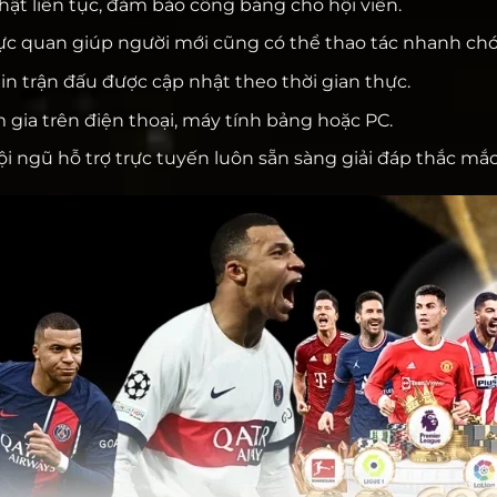
nhật liên tục, đảm bảo công bằng cho hội viên.
trực quan giúp người mới cũng có thể thao tác nhanh ch
n trận đấu được cập nhật theo thời gian thực.
m gia trên điện thoại, máy tính bảng hoặc PC.
 ngũ hỗ trợ trực tuyến luôn sẵn sàng giải đáp thắc mắc