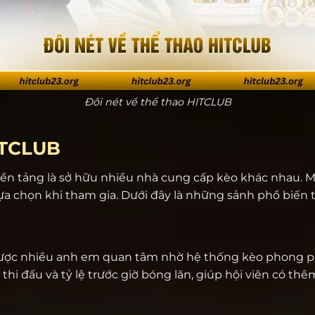
Đôi nét về thể thao HITCLUB
ITCLUB
n tảng là sở hữu nhiều nhà cung cấp kèo khác nhau. 
 lựa chọn khi tham gia. Dưới đây là những sảnh phổ biến
được nhiều anh em quan tâm nhờ hệ thống kèo phong p
thi đấu và tỷ lệ trước giờ bóng lăn, giúp hội viên có thê