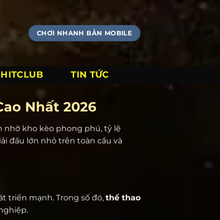
CHƠI NHANH BẢN MOBILE
 HITCLUB
TIN TỨC
Cao Nhất 2026
n nhờ kho kèo phong phú, tỷ lệ
giải đấu lớn nhỏ trên toàn cầu và
át triển mạnh. Trong số đó,
thể thao
nghiệp.