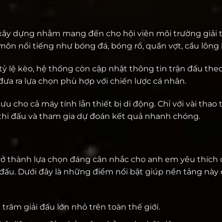
ây dựng nhằm mang đến cho hội viên môi trường giải trí 
môn nổi tiếng như bóng đá, bóng rổ, quần vợt, cầu lông 
tỷ lệ kèo, hệ thống còn cập nhật thông tin trận đấu theo
đưa ra lựa chọn phù hợp với chiến lược cá nhân.
 ưu cho cả máy tính lẫn thiết bị di động. Chỉ với vài thao
h thi đấu và tham gia dự đoán kết quả nhanh chóng.
rở thành lựa chọn đáng cân nhắc cho anh em yêu thích
n đấu. Dưới đây là những điểm nổi bật giúp nền tảng nà
răm giải đấu lớn nhỏ trên toàn thế giới.