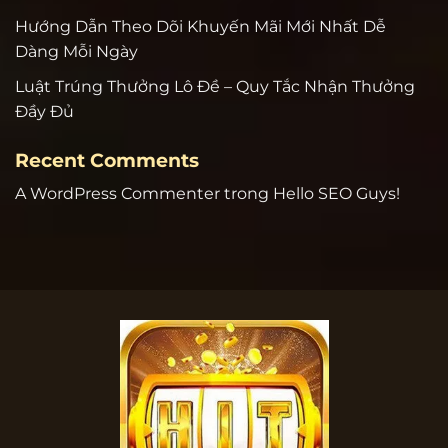
Hướng Dẫn Theo Dõi Khuyến Mãi Mới Nhất Dễ
Dàng Mỗi Ngày
Luật Trúng Thưởng Lô Đề – Quy Tắc Nhận Thưởng
Đầy Đủ
Recent Comments
A WordPress Commenter
trong
Hello SEO Guys!