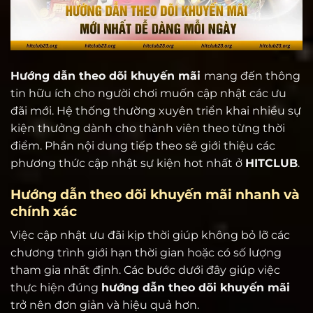
Hướng dẫn theo dõi khuyến mãi
mang đến thông
tin hữu ích cho người chơi muốn cập nhật các ưu
đãi mới. Hệ thống thường xuyên triển khai nhiều sự
kiện thưởng dành cho thành viên theo từng thời
điểm. Phần nội dung tiếp theo sẽ giới thiệu các
phương thức cập nhật sự kiện hot nhất ở
HITCLUB
.
Hướng dẫn theo dõi khuyến mãi nhanh và
chính xác
Việc cập nhật ưu đãi kịp thời giúp không bỏ lỡ các
chương trình giới hạn thời gian hoặc có số lượng
tham gia nhất định. Các bước dưới đây giúp việc
thực hiện đúng
hướng dẫn theo dõi khuyến mãi
trở nên đơn giản và hiệu quả hơn.