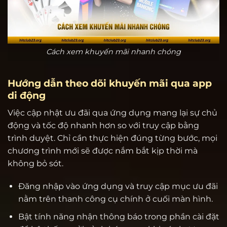
Cách xem khuyến mãi nhanh chóng
Hướng dẫn theo dõi khuyến mãi qua app
di động
Việc cập nhật ưu đãi qua ứng dụng mang lại sự chủ
động và tốc độ nhanh hơn so với truy cập bằng
trình duyệt. Chỉ cần thực hiện đúng từng bước, mọi
chương trình mới sẽ được nắm bắt kịp thời mà
không bỏ sót.
Đăng nhập vào ứng dụng và truy cập mục ưu đãi
nằm trên thanh công cụ chính ở cuối màn hình.
Bật tính năng nhận thông báo trong phần cài đặt