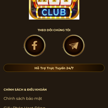
THEO DÕI CHÚNG TÔI
Hỗ Trợ Trực Tuyến 24/7
CHÍNH SÁCH & ĐIỀU KHOẢN
Chính sách bảo mật