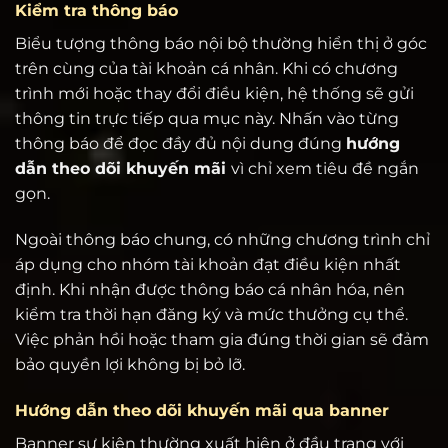
Kiểm tra thông báo
Biểu tượng thông báo nội bộ thường hiển thị ở góc
trên cùng của tài khoản cá nhân. Khi có chương
trình mới hoặc thay đổi điều kiện, hệ thống sẽ gửi
thông tin trực tiếp qua mục này. Nhấn vào từng
thông báo để đọc đầy đủ nội dung đúng
hướng
dẫn theo dõi khuyến mãi
vì chỉ xem tiêu đề ngắn
gọn.
Ngoài thông báo chung, có những chương trình chỉ
áp dụng cho nhóm tài khoản đạt điều kiện nhất
định. Khi nhận được thông báo cá nhân hóa, nên
kiểm tra thời hạn đăng ký và mức thưởng cụ thể.
Việc phản hồi hoặc tham gia đúng thời gian sẽ đảm
bảo quyền lợi không bị bỏ lỡ.
Hướng dẫn theo dõi khuyến mãi qua banner
Banner sự kiện thường xuất hiện ở đầu trang với