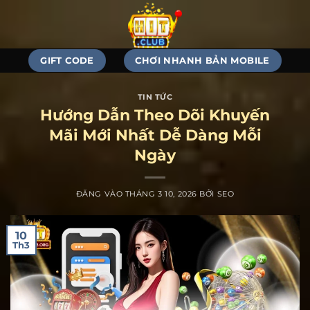
Bỏ
qua
nội
dung
GIFT CODE
CHƠI NHANH BẢN MOBILE
TIN TỨC
Hướng Dẫn Theo Dõi Khuyến
Mãi Mới Nhất Dễ Dàng Mỗi
Ngày
ĐĂNG VÀO
THÁNG 3 10, 2026
BỞI
SEO
10
Th3