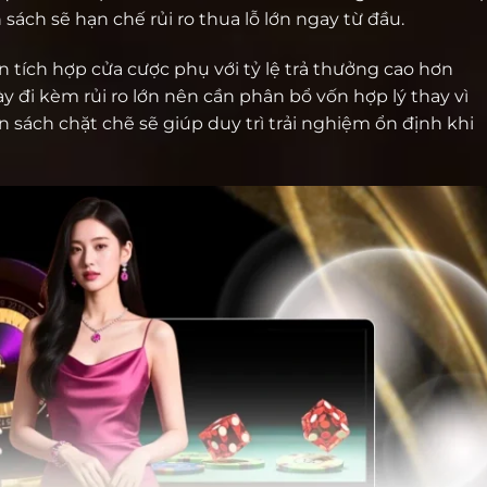
sách sẽ hạn chế rủi ro thua lỗ lớn ngay từ đầu.
n tích hợp cửa cược phụ với tỷ lệ trả thưởng cao hơn
 đi kèm rủi ro lớn nên cần phân bổ vốn hợp lý thay vì
 sách chặt chẽ sẽ giúp duy trì trải nghiệm ổn định khi