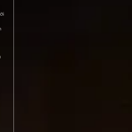
ời
h
u