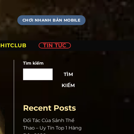
CHƠI NHANH BẢN MOBILE
 HITCLUB
TIN TỨC
Tìm kiếm
TÌM
KIẾM
Recent Posts
Đối Tác Của Sảnh Thể
Thao – Uy Tín Top 1 Hàng