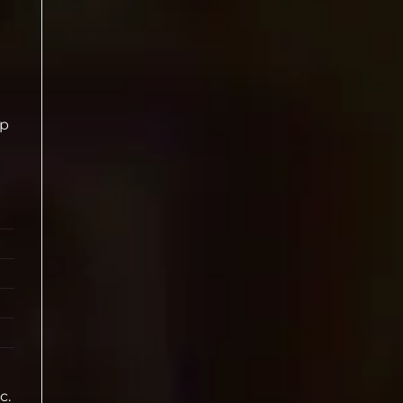
ịp
c.